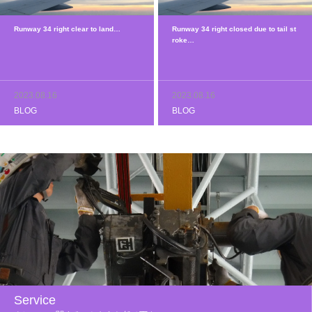
Runway 34 right clear to land…
Runway 34 right closed due to tail st
roke…
2023.08.16
2023.08.16
BLOG
BLOG
Service